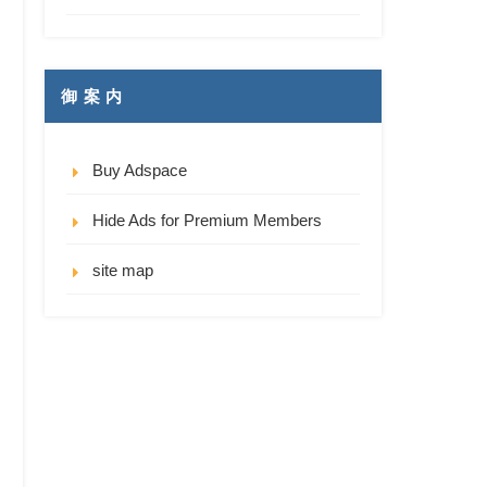
御 案 内
Buy Adspace
Hide Ads for Premium Members
site map