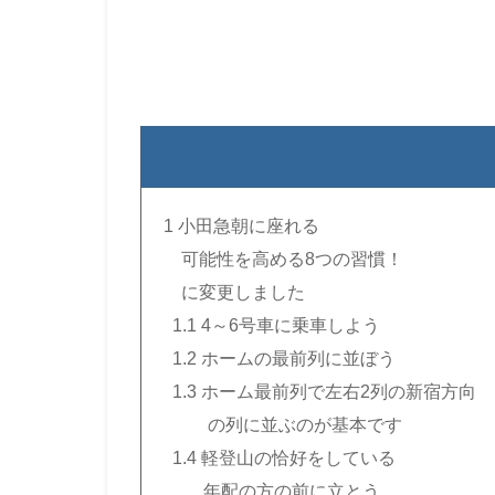
1 小田急朝に
座れる
…
可能性を高める8つの習慣！
…
に変更しました
..
1.1
4～6号車に乗車しよう
..
1.2 ホームの最前列に並ぼう
..
1.3 ホーム最前列で左右2列の新宿方向
……..
の列に並ぶのが基本です
..
1.4 軽登山の恰好をしている
…….
年配の方の前に立とう