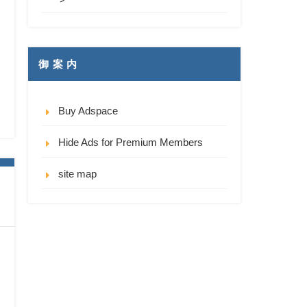
御 案 内
Buy Adspace
Hide Ads for Premium Members
site map