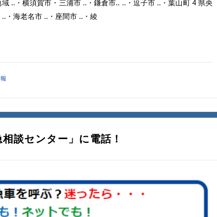
域 ..・横須賀市・三浦市 ..・鎌倉市.. ..・逗子市 ..・葉山町 4 県央
..・海老名市 ..・座間市 ..・綾
情報
救急相談センター」に電話！