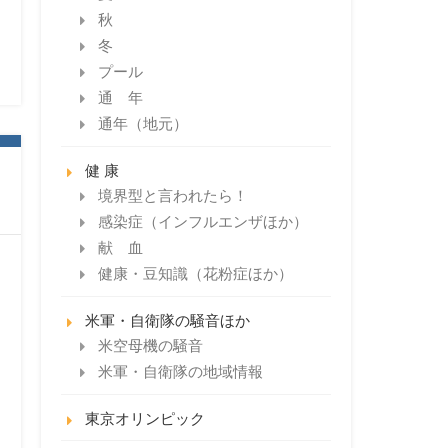
秋
冬
プール
通 年
通年（地元）
健 康
境界型と言われたら！
感染症（インフルエンザほか）
献 血
健康・豆知識（花粉症ほか）
米軍・自衛隊の騒音ほか
米空母機の騒音
米軍・自衛隊の地域情報
東京オリンピック