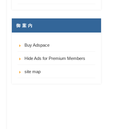
御 案 内
Buy Adspace
Hide Ads for Premium Members
site map