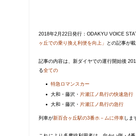
・
2018年2月22日発行：ODAKYU VOICE S
ヶ丘での乗り換え利便を向上」
との記事が載
・
記事の内容は、新ダイヤでの運行開始後 20
る
全ての
特急ロマンスカー
大和・藤沢・
片瀬江ノ島行の快速急行
大和・藤沢・
片瀬江ノ島行の急行
列車が
新百合ヶ丘駅の3番ホ－ムに停車
しま
・
これにより多摩線利用者は、向かい側・
4