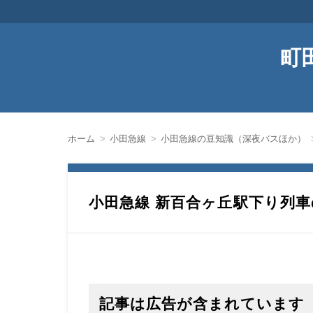
町
ホーム
小田急線
小田急線の豆知識（深夜バスほか）
小田急線 新百合ヶ丘駅下り列
記事は広告が含まれています