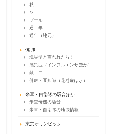
秋
冬
プール
通 年
通年（地元）
健 康
境界型と言われたら！
感染症（インフルエンザほか）
献 血
健康・豆知識（花粉症ほか）
米軍・自衛隊の騒音ほか
米空母機の騒音
米軍・自衛隊の地域情報
東京オリンピック