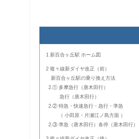
1 新百合ヶ丘駅 ホーム図
2 複々線新ダイヤ改正（前）
…
新百合ヶ丘駅の乗り換え方法
..
2.① 多摩急行（唐木田行）
… …..
急行（唐木田行）
..
2.② 特急・快速急行・急行・準急
… ….
（ 小田原・片瀬江ノ島方面 ）
..
2.③ 準急（唐木田行）各停（唐木田行）
3 複々線新ダイヤ改正（後）