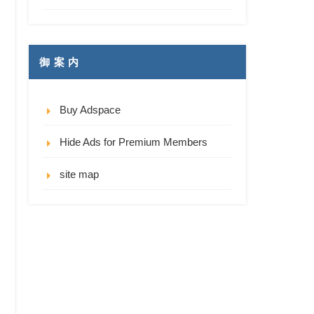
御 案 内
Buy Adspace
Hide Ads for Premium Members
site map