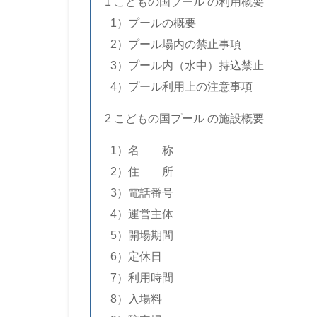
1 こどもの国
プール の利用概要
..
1）プールの概要
..
2）プール場内の禁止事項
..
3）プール内（水中）持込禁止
..
4）プール利用上の注意事項
2 こどもの国プール の施設概要
..
1）名 称
..
2）住 所
..
3）電話番号
..
4）運営主体
..
5）開場期間
..
6）定休日
..
7）利用時間
..
8）入場料