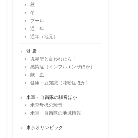
秋
冬
プール
通 年
通年（地元）
健 康
境界型と言われたら！
感染症（インフルエンザほか）
献 血
健康・豆知識（花粉症ほか）
米軍・自衛隊の騒音ほか
米空母機の騒音
米軍・自衛隊の地域情報
東京オリンピック