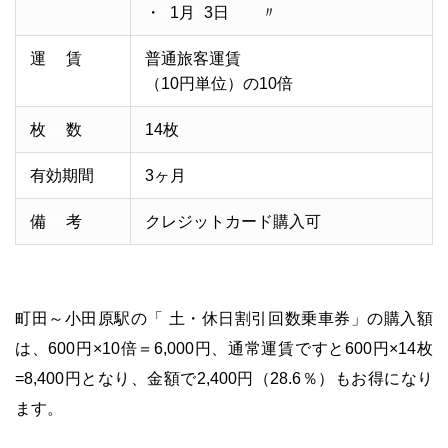
・
0
1月
0
3日 〃
運
○○
賃
普通旅客運賃
（10円単位）の10倍
枚
○○
数
14枚
有効期間
3ヶ月
備
○○
考
クレジットカード購入可
・
町田～小田原駅の「 土・休日割引回数乗車券」の購入額
は、600円×10倍＝6,000円、通常運賃ですと600円×14枚
=8,400円となり、金額で2,400円（28.6％）もお得になり
ます。
・