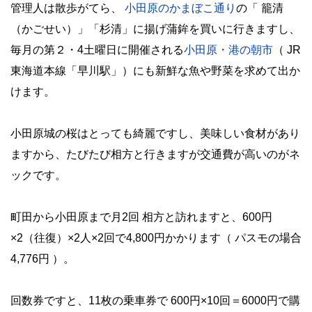
管理人は散歩がてら、
小田原のかまぼこ通り
の「 籠清
（かごせい）」「杉清」に揚げ蒲鉾を買いに行きますし、
毎月の第２・4土曜日に開催される
小田原・港の朝市
（ JR
東海道本線「早川駅」）にも新鮮な魚や野菜を求めて出か
けます。
・
小田原城の桜はとっても綺麗ですし、美味しい食材があり
ますから、たびたび相方と行きますが交通費が高いのがネ
ックです。
・
町田から小田原まで月2回 相方と訪れますと、600円
×2（往復）×2人×2回で4,800円かかります（ パスモの場合
4,776円 ）。
・
回数券ですと
、11枚の乗車券で
600円×10回＝6000円で購