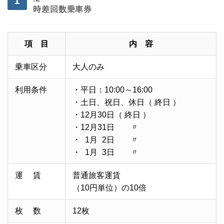
時差回数乗車券
項 目
内 容
乗車区分
大人のみ
利用条件
・平日：10:00～16:00
・土日、祝日、休日（ 終日 ）
・12月30日（ 終日 ）
・12月31日 〃
・
0
1月
0
2日 〃
・
0
1月
0
3日 〃
運
○○
賃
普通旅客運賃
（10円単位）の10倍
枚
○○
数
12枚