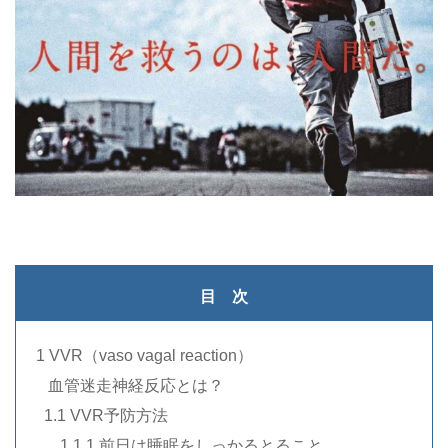
・
目 次
1 VVR（vaso vagal reaction）
..
血管迷走神経反応とは？
.
1.1 VVR予防方法
…..
1.1.1 前日は睡眠をしっかるとること