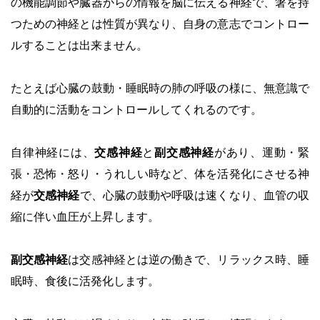
の機能調節や臓器からの情報を脳に伝える神経で、
箸を持
つための神経とは性質が異なり、自身の意志でコントロー
ルすることは出来ません。
・
たとえば心臓の鼓動・睡眠時の肺の呼吸の様に、無意識で
自動的に活動をコントロールしてくれるのです。
・
・
自律神経には、
交感神経
と
副交感神経
があり、運動・緊
張・恐怖・怒り・うれしい時など、体を活発化にさせる神
経が
交感神経
で、心臓の鼓動や呼吸は速くなり、血管の収
縮に伴い血圧が上昇します。
・
副交感神経
は交感神経とは逆の働きで、リラックス時、睡
眠時、食後に活発化します。
・