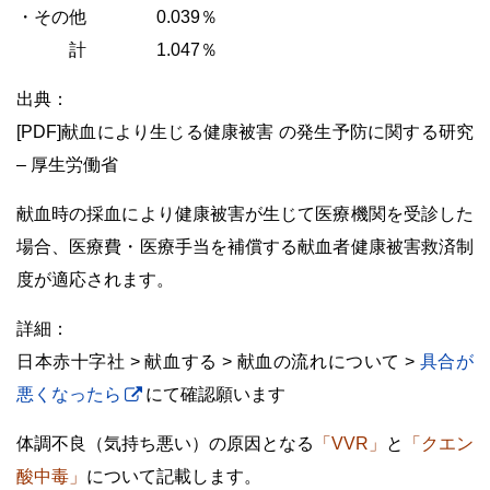
・その他
・・・・
0.039％
・・・
計
・・・・
1.047％
出典：
[PDF]献血により生じる健康被害 の発生予防に関する研究
– 厚生労働省
献血時の採血により健康被害が生じて医療機関を受診した
場合、医療費・医療手当を補償する献血者健康被害救済制
度が適応されます。
詳細：
日本赤十字社 > 献血する > 献血の流れについて >
具合が
悪くなったら
にて確認願います
体調不良（気持ち悪い）の原因となる
「VVR」
と
「クエン
酸中毒」
について記載します。